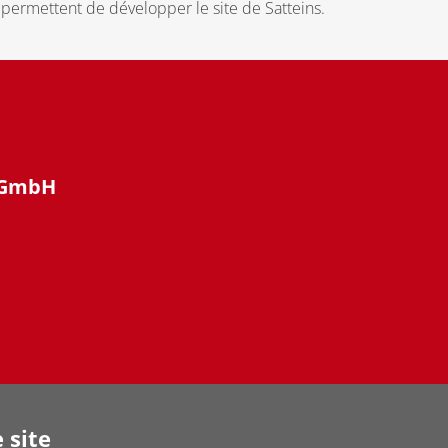
 permettent de développer le site de Satteins.
 GmbH
 site