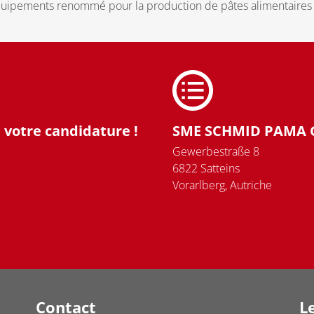
 d’équipements renommé pour la production de pâtes alimentaires
votre candidature !
SME SCHMID PAMA
Gewerbestraße 8
6822 Satteins
Vorarlberg, Autriche
Contact
Le