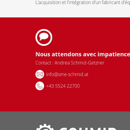
L’acquisition et l’intégration d’un fabricant
Nous attendons avec impatience 
Contact : Andrea Schmid-Getzner
info@sme-schmid.at
+43 5524 22700