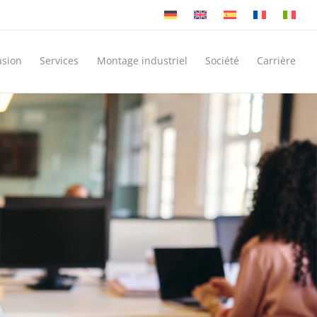
asion
Services
Montage industriel
Société
Carrière