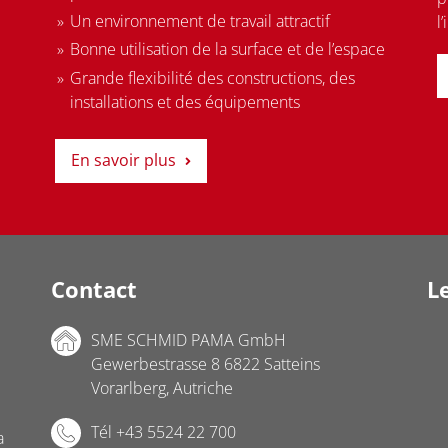
Un environnement de travail attractif
l
Bonne utilisation de la surface et de l’espace
Grande flexibilité des constructions, des
installations et des équipements
En savoir plus
Contact
Le
SME SCHMID PAMA GmbH
Gewerbestrasse 8 6822 Satteins
Vorarlberg, Autriche
Tél +43 5524 22 700
a