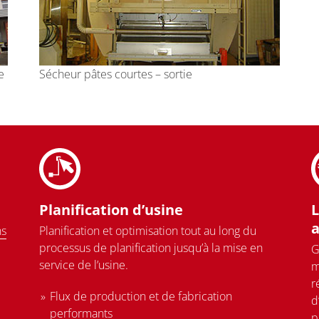
e
Sécheur pâtes courtes – sortie
Planification d’usine
L
a
ns
Planification et optimisation tout au long du
processus de planification jusqu’à la mise en
G
service de l’usine.
m
r
Flux de production et de fabrication
d
performants
p