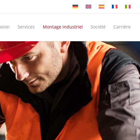
asion
Services
Montage industriel
Société
Carrière