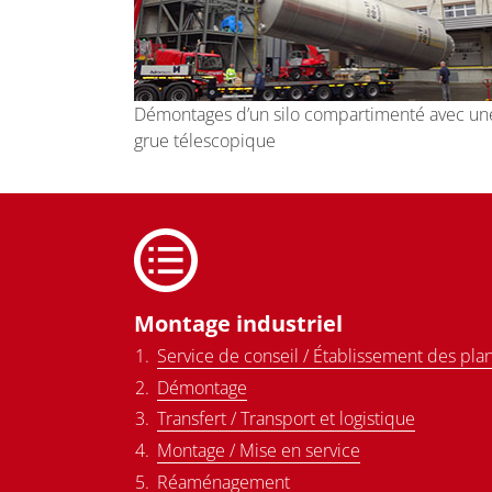
Démontages d’un silo compartimenté avec un
grue télescopique
Montage industriel
Service de conseil / Établissement des pla
Démontage
Transfert / Transport et logistique
Montage / Mise en service
Réaménagement