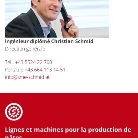
Ingénieur diplômé Christian Schmid
Direction générale
Tél
. +43 5524 22 700
Portable
+43 664 113 14 51
info@sme-schmid.at
Lignes et machines pour la production de
pâtes