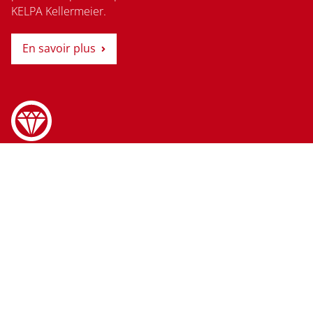
KELPA Kellermeier.
En savoir plus
Ligne de production de pâtes
alimentaires d’occasion
Grâce à d’innombrables contacts dans le monde entier,
nous trouvons des machines répondant à vos besoins.
Nous avons 35 ans d’expérience dans
l’approvisionnement, la planification et la relocalisation
jusqu’à l’installation de l’équipement prêt à l’emploi.
En savoir plus